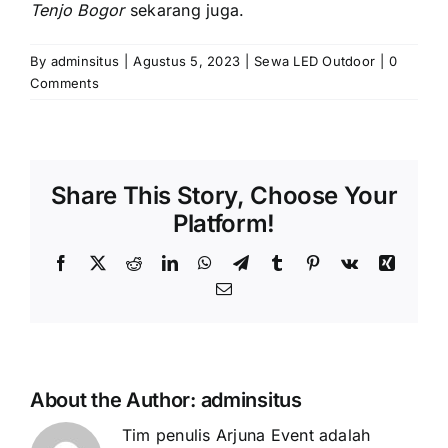
Tenjo Bogor
sekarang juga.
By
adminsitus
|
Agustus 5, 2023
|
Sewa LED Outdoor
|
0
Comments
Share This Story, Choose Your
Platform!
Facebook
X
Reddit
LinkedIn
WhatsApp
Telegram
Tumblr
Pinterest
Vk
Xing
Email
About the Author:
adminsitus
Tim penulis Arjuna Event adalah