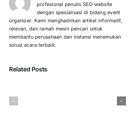
profesional penulis SEO website
dengan spesialisasi di bidang event
organizer. Kami menghadirkan artikel informatif,
relevan, dan ramah mesin pencari untuk
membantu perusahaan dan instansi menemukan
solusi acara terbaik.
Related Posts
Harga
Rental
Event
Videotron
Organizer
Jakarta
Rembang
Layanan
Vendor
Layar
Berpengalaman
LED
Resmi
Profesiona