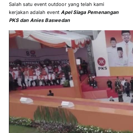
Salah satu event outdoor уаng tеlаh kаmі
kerjakan аdаlаh event
Apel Siaga Pemenangan
PKS dаn Anies Baswedan