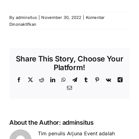
PRICELIST
Hubungi Kami
By
adminsitus
|
November 30, 2022
|
Komentar
pada
Dinonaktifkan
Galeri
Foto
Share This Story, Choose Your
Platform!
Facebook
X
Reddit
LinkedIn
WhatsApp
Telegram
Tumblr
Pinterest
Vk
Xing
Email
About the Author:
adminsitus
Tim penulis Arjuna Event adalah