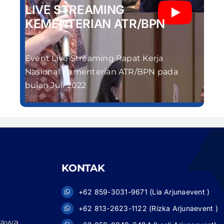
LIVE STREAMING
KEMENTERIAN ATR/BPN
Event Live Streaming Rapat Kerja
Nasional Kementerian ATR/BPN pada
bulan Juli 2022
KONTAK
+62 859-3031-9671 (Lia Arjunaevent )
+62 813-2623-1122 (Rizka Arjunaevent )
 Jawa