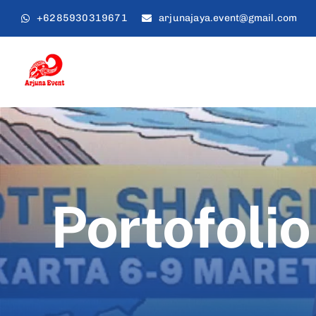
Skip
+6285930319671
arjunajaya.event@gmail.com
to
content
Portofolio