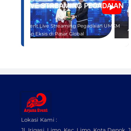
LIVE STREAMING PEGADAIAN
Event Live Streaming Pegadaian UMKM
Siap Eksis di Pasar Global
Lokasi Kami :
Jl. Irigasi, Limo, Kec. Limo, Kota Depok,