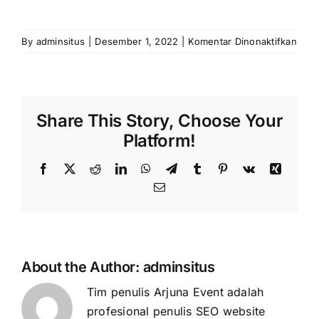
PRICELIST
Hubungi Kami
pada
By
adminsitus
|
Desember 1, 2022
|
Komentar Dinonaktifkan
GIAS
Share This Story, Choose Your
Platform!
Facebook
X
Reddit
LinkedIn
WhatsApp
Telegram
Tumblr
Pinterest
Vk
Xing
Email
About the Author:
adminsitus
Tim penulis Arjuna Event adalah
profesional penulis SEO website