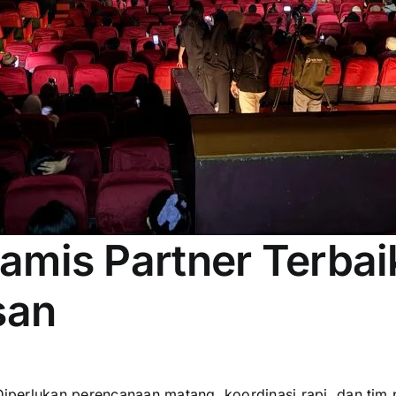
iamis Partner Terbai
san
erlukan perencanaan matang, koordinasi rapi, dan tim pr