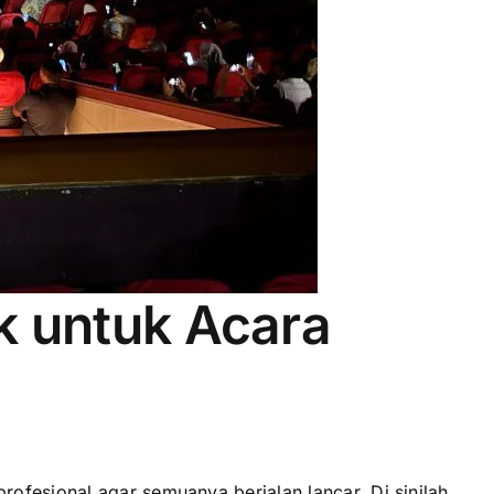
k untuk Acara
ofesional agar semuanya berjalan lancar. Di sinilah