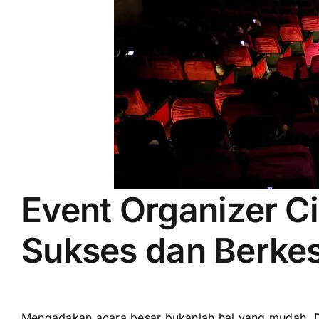
Event Organizer C
Sukses dan Berke
Mengadakan acara besar bukanlah hal yang mudah. Dip