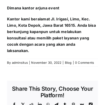
Dimana kantor arjuna event
Kantor kami beralamat Jl. Irigasi, Limo, Kec.
Limo, Kota Depok, Jawa Barat 16515. Anda bisa
berkunjung kapanpun untuk melakukan
konsultasi atau memilih paket layanan yang
cocok dengan acara yang akan anda
laksanakan.
By
adminsitus
|
November 30, 2022
|
Blog
|
0 Comments
Share This Story, Choose Your
Platform!
Facebook
X
Reddit
LinkedIn
WhatsApp
Telegram
Tumblr
Pinterest
Vk
Xing