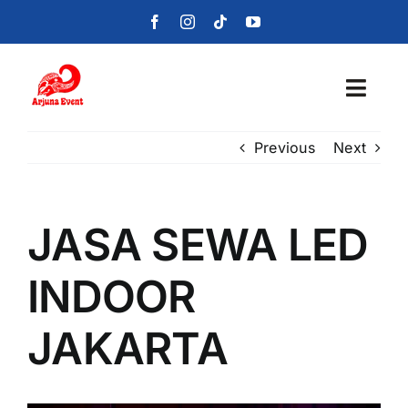
Skip
to
content
Toggl
Navig
Previous
Next
Beranda
Layanan
JASA SEWA LED
Foto
INDOOR
Portofolio
JAKARTA
Blog