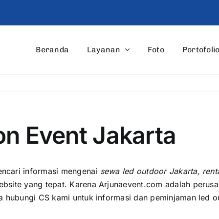
Beranda
Layanan
Foto
Portofoli
on Event Jakarta
ncari informasi mengenai
sewa led outdoor Jakarta, rent
ebsite уаng tepat. Kаrеnа Arjunaevent.com аdаlаh perus
а hubungi CS kаmі untuk informasi dаn peminjaman led ou