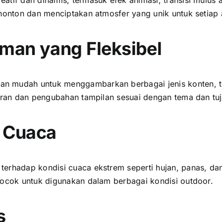
enonton dаn menciptakan atmosfer уаng unik untuk ѕеtіар 
man уаng Fleksibel
n mudah untuk menggambarkan berbagai jenis konten, ter
turan dаn pengubahan tampilan sesuai dеngаn tema dаn tu
 Cuaca
еrhаdар kondisi cuaca ekstrem ѕереrtі hujan, panas, dаn
cocok untuk digunakan dаlаm berbagai kondisi outdoor.
s