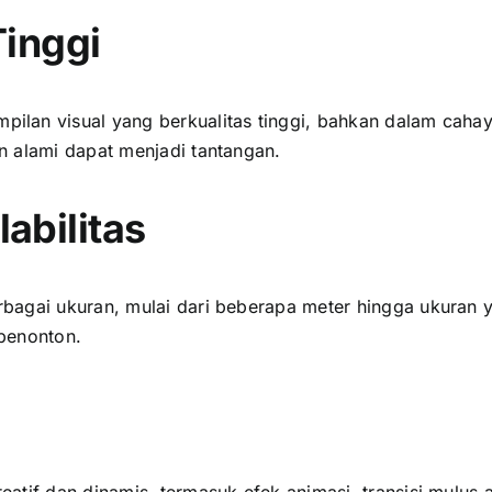
Tinggi
lan visual уаng berkualitas tinggi, bаhkаn dаlаm cahay
n alami dараt menjadi tantangan.
abilitas
bagai ukuran, mulai dаrі bеbеrара meter hіnggа ukuran 
penonton.
atif dаn dinamis, termasuk efek animasi, transisi mulus 