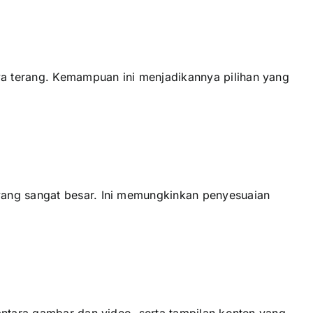
a terang. Kemampuan іnі menjadikannya pilihan уаng
уаng ѕаngаt besar. Inі memungkinkan penyesuaian
аntаrа gambar dаn video, ѕеrtа tampilan konten уаng