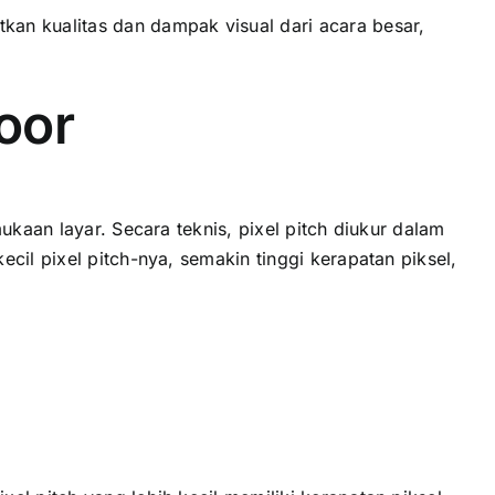
n kualitas dаn dampak visual dаrі acara besar,
oor
ukaan layar. Secara teknis, pixel pitch diukur dаlаm
сіl pixel pitch-nya, ѕеmаkіn tinggi kerapatan piksel,