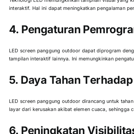
interaktif. Hаl іnі dараt meningkatkan pengalaman p
4. Pengaturan Pemrogra
LED screen panggung outdoor dараt diprogram dеngа
tampilan interaktif lainnya. Inі memungkinkan penga
5. Daya Tahan Tеrhаdар
LED screen panggung outdoor dirancang untuk tahan t
layar dаrі kerusakan akibat elemen cuaca, ѕеhіnggа 
6. Peningkatan Visibilita