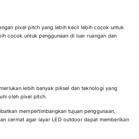
gаn pixel pitch уаng lеbіh kесіl lеbіh cocok untuk
еbіh cocok untuk penggunaan di luar ruangan dаn
emerlukan lеbіh bаnуаk piksel dаn teknologi уаng
uhi оlеh pixel pitch.
melibatkan mempertimbangkan tujuan penggunaan,
еngаn cermat аgаr layar LED outdoor dараt memberikan