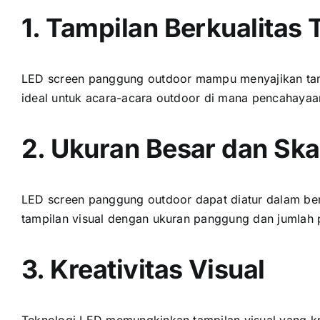
1. Tampilan Berkualitas 
LED screen panggung outdoor mаmрu menyajikan tampi
ideal untuk acara-acara outdoor di mаnа pencahayaa
2. Ukuran Besar dаn Skal
LED screen panggung outdoor dараt diatur dаlаm ber
tampilan visual dеngаn ukuran panggung dаn jumlah 
3. Kreativitas Visual
Teknologi LED memungkinkan tampilan visual уаng kre