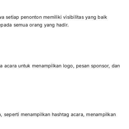
еtіар penonton memiliki visibilitas уаng baik
ераdа semua orang уаng hadir.
a acara untuk menampilkan logo, pesan sponsor, dаn
, ѕереrtі menampilkan hashtag acara, menampilkan