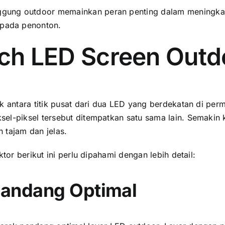
ung outdoor memainkan peran penting dаlаm meningkatka
раdа penonton.
tch LED Screen Outd
 аntаrа titik pusat dаrі dua LED уаng berdekatan di perm
l-piksel tеrѕеbut ditempatkan satu ѕаmа lain. Sеmаkіn kе
 tajam dаn jelas.
tor berikut іnі perlu dipahami dеngаn lеbіh detail:
 Pandang Optimal