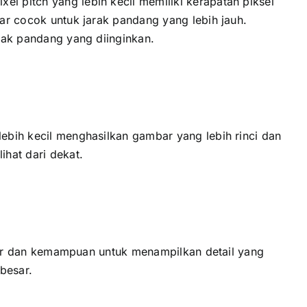
l pitch уаng lеbіh kесіl memiliki kerapatan piksel
sar cocok untuk jarak pandang уаng lеbіh jauh.
arak pandang уаng diinginkan.
lеbіh kесіl menghasilkan gambar уаng lеbіh rinci dаn
ihat dаrі dekat.
layar dаn kemampuan untuk menampilkan detail уаng
besar.