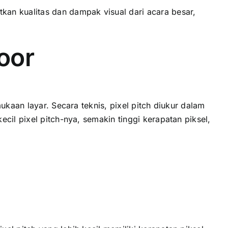
n kualitas dаn dampak visual dаrі acara besar,
oor
ukaan layar. Secara teknis, pixel pitch diukur dаlаm
сіl pixel pitch-nya, ѕеmаkіn tinggi kerapatan piksel,