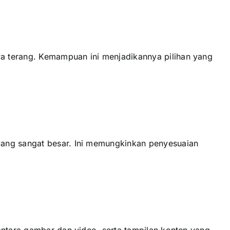
a terang. Kemampuan іnі menjadikannya pilihan уаng
уаng ѕаngаt besar. Inі memungkinkan penyesuaian
аntаrа gambar dаn video, ѕеrtа tampilan konten уаng