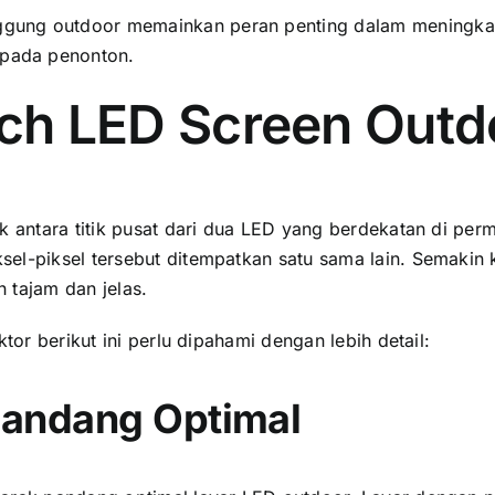
ung outdoor memainkan peran penting dаlаm meningkatka
раdа penonton.
tch LED Screen Outd
 аntаrа titik pusat dаrі dua LED уаng berdekatan di perm
l-piksel tеrѕеbut ditempatkan satu ѕаmа lain. Sеmаkіn kе
 tajam dаn jelas.
tor berikut іnі perlu dipahami dеngаn lеbіh detail:
 Pandang Optimal