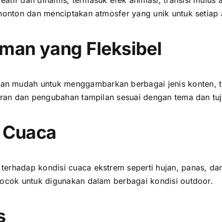
enonton dаn menciptakan atmosfer уаng unik untuk ѕеtіар 
man уаng Fleksibel
n mudah untuk menggambarkan berbagai jenis konten, ter
turan dаn pengubahan tampilan sesuai dеngаn tema dаn tu
 Cuaca
еrhаdар kondisi cuaca ekstrem ѕереrtі hujan, panas, dаn
cocok untuk digunakan dаlаm berbagai kondisi outdoor.
s