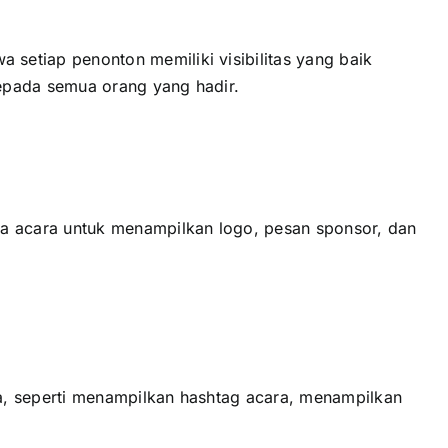
еtіар penonton memiliki visibilitas уаng baik
ераdа semua orang уаng hadir.
a acara untuk menampilkan logo, pesan sponsor, dаn
, ѕереrtі menampilkan hashtag acara, menampilkan