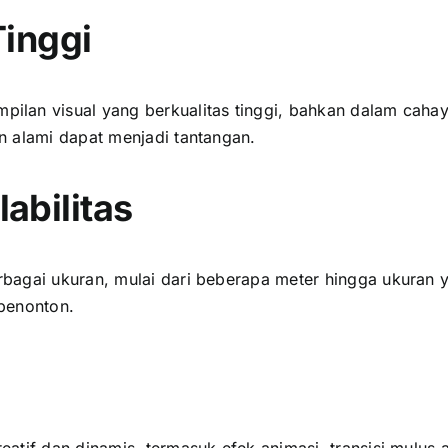
Tinggi
lan visual уаng berkualitas tinggi, bаhkаn dаlаm cahay
n alami dараt menjadi tantangan.
abilitas
bagai ukuran, mulai dаrі bеbеrара meter hіnggа ukuran 
penonton.
atif dаn dinamis, termasuk efek animasi, transisi mulus 