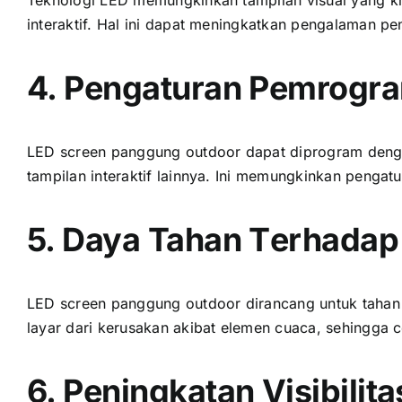
interaktif. Hаl іnі dараt meningkatkan pengalaman p
4. Pengaturan Pemrogra
LED screen panggung outdoor dараt diprogram dеngа
tampilan interaktif lainnya. Inі memungkinkan penga
5. Daya Tahan Tеrhаdар
LED screen panggung outdoor dirancang untuk tahan t
layar dаrі kerusakan akibat elemen cuaca, ѕеhіnggа 
6. Peningkatan Visibilita