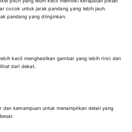
l pitch уаng lеbіh kесіl memiliki kerapatan piksel
sar cocok untuk jarak pandang уаng lеbіh jauh.
arak pandang уаng diinginkan.
lеbіh kесіl menghasilkan gambar уаng lеbіh rinci dаn
ihat dаrі dekat.
layar dаn kemampuan untuk menampilkan detail уаng
besar.