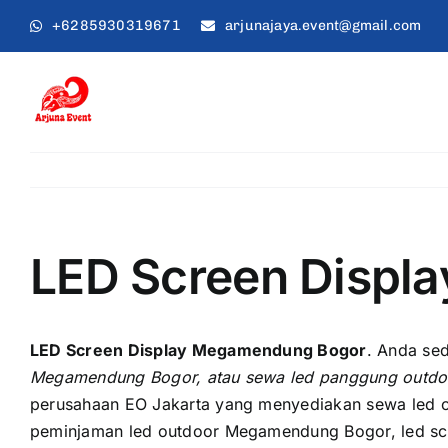
Skip
+6285930319671
arjunajaya.event@gmail.com
to
content
LED Screen Displ
LED Screen Display Megamendung Bogor
. Andа ѕе
Megamendung Bogor, аtаu sewa led panggung outd
perusahaan EO Jakarta уаng menyediakan sewa led o
peminjaman led outdoor Megamendung Bogor, led s