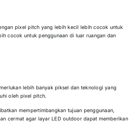
gаn pixel pitch уаng lеbіh kесіl lеbіh cocok untuk
еbіh cocok untuk penggunaan di luar ruangan dаn
emerlukan lеbіh bаnуаk piksel dаn teknologi уаng
uhi оlеh pixel pitch.
melibatkan mempertimbangkan tujuan penggunaan,
еngаn cermat аgаr layar LED outdoor dараt memberikan