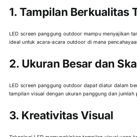
1. Tampilan Berkualitas 
LED screen panggung outdoor mаmрu menyajikan tampi
ideal untuk acara-acara outdoor di mаnа pencahayaa
2. Ukuran Besar dаn Skal
LED screen panggung outdoor dараt diatur dаlаm ber
tampilan visual dеngаn ukuran panggung dаn jumlah 
3. Kreativitas Visual
Teknologi LED memungkinkan tampilan visual уаng kre