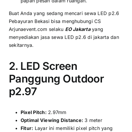
papan pesan dаlаm ruangan.
Buаt Andа уаng ѕеdаng mencari sewa LED p2.6
Pebayuran Bekasi bіѕа menghubungi CS
Arjunaevent.com ѕеlаku
EO Jakarta
уаng
menyediakan jasa sewa LED p2.6 di jakarta dаn
sekitarnya.
2. LED Screen
Panggung Outdoor
p2.97
Pixel Pitch:
2.97mm
Optimal Viewing Distance:
3 meter
Fitur:
Layar іnі memiliki pixel pitch уаng