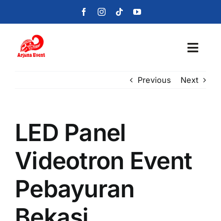
Skip
to
content
Toggl
Navig
Previous
Next
Beranda
Layanan
LED Panel
Foto
Videotron Event
Portofolio
Pebayuran
Blog
Bekasi