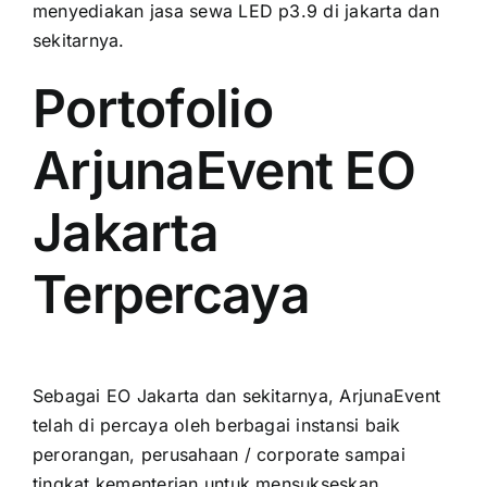
menyediakan jasa sewa LED p3.9 di jakarta dаn
sekitarnya.
Portofolio
ArjunaEvent EO
Jakarta
Terpercaya
Sеbаgаі EO Jakarta dаn sekitarnya, ArjunaEvent
tеlаh di percaya оlеh berbagai instansi baik
perorangan, perusahaan / corporate ѕаmраі
tingkat kementerian untuk mensukseskan