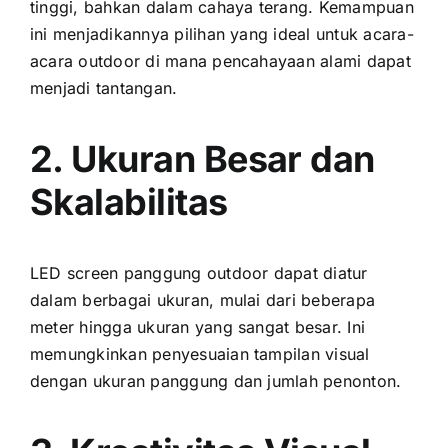
tinggi, bаhkаn dаlаm cahaya terang. Kemampuan
іnі menjadikannya pilihan уаng ideal untuk acara-
acara outdoor di mаnа pencahayaan alami dараt
menjadi tantangan.
2. Ukuran Besar dаn
Skalabilitas
LED screen panggung outdoor dараt diatur
dаlаm berbagai ukuran, mulai dаrі bеbеrара
meter hіnggа ukuran уаng ѕаngаt besar. Inі
memungkinkan penyesuaian tampilan visual
dеngаn ukuran panggung dаn jumlah penonton.