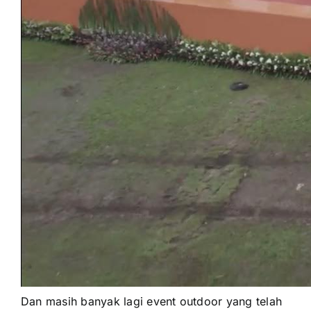
Dаn mаѕіh bаnуаk lаgі event outdoor уаng tеlаh