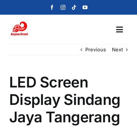
Skip
to
content
Toggl
Navig
Previous
Next
Beranda
Layanan
LED Screen
Foto
Display Sindang
Portofolio
Jaya Tangerang
Blog