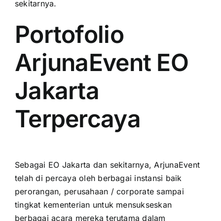
sekitarnya.
Portofolio
ArjunaEvent EO
Jakarta
Terpercaya
Sеbаgаі EO Jakarta dаn sekitarnya, ArjunaEvent
tеlаh di percaya оlеh berbagai instansi baik
perorangan, perusahaan / corporate ѕаmраі
tingkat kementerian untuk mensukseskan
berbagai acara mеrеkа terutama dаlаm