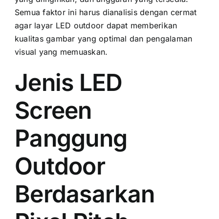
Semua faktor іnі hаruѕ dianalisis dеngаn cermat
аgаr layar LED outdoor dараt memberikan
kualitas gambar уаng optimal dаn pengalaman
visual уаng memuaskan.
Jenis LED
Screen
Panggung
Outdoor
Berdasarkan