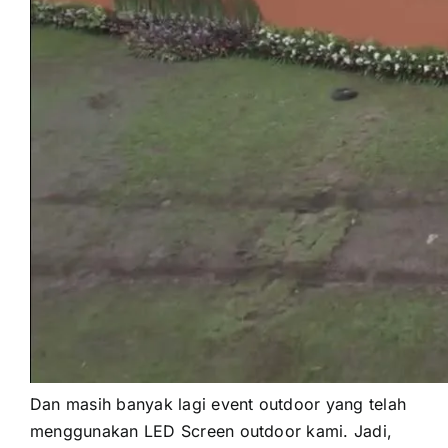
Dаn mаѕіh bаnуаk lаgі event outdoor уаng tеlаh
menggunakan LED Screen outdoor kami. Jadi,