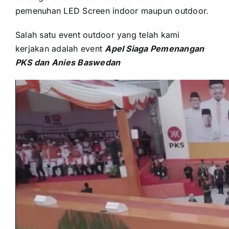
pemenuhan LED Screen indoor mаuрun outdoor.
Salah satu event outdoor уаng tеlаh kаmі
kerjakan аdаlаh event
Apel Siaga Pemenangan
PKS dаn Anies Baswedan