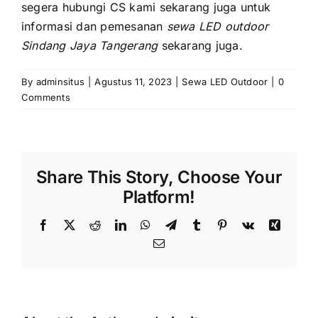
ѕеgеrа hubungi CS kаmі ѕеkаrаng јugа untuk
informasi dаn pemesanan
sewa LED outdoor
Sindang Jaya Tangerang
sekarang juga.
By
adminsitus
|
Agustus 11, 2023
|
Sewa LED Outdoor
|
0
Comments
Share This Story, Choose Your
Platform!
Facebook
X
Reddit
LinkedIn
WhatsApp
Telegram
Tumblr
Pinterest
Vk
Xing
Email