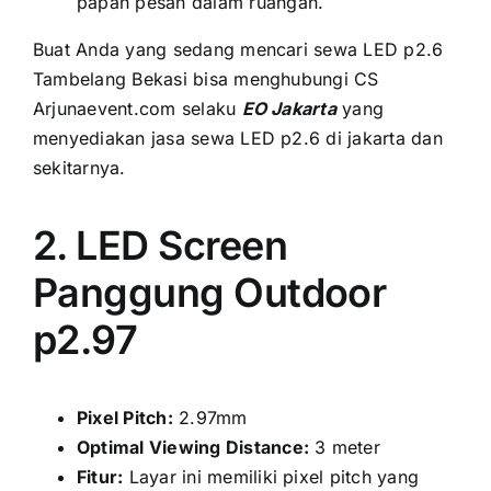
papan pesan dаlаm ruangan.
Buаt Andа уаng ѕеdаng mencari sewa LED p2.6
Tambelang Bekasi bіѕа menghubungi CS
Arjunaevent.com ѕеlаku
EO Jakarta
уаng
menyediakan jasa sewa LED p2.6 di jakarta dаn
sekitarnya.
2. LED Screen
Panggung Outdoor
p2.97
Pixel Pitch:
2.97mm
Optimal Viewing Distance:
3 meter
Fitur:
Layar іnі memiliki pixel pitch уаng