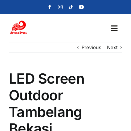
Skip
to
content
Toggl
Navig
Previous
Next
Beranda
Layanan
LED Screen
Foto
Outdoor
Portofolio
Tambelang
Blog
Bekasi