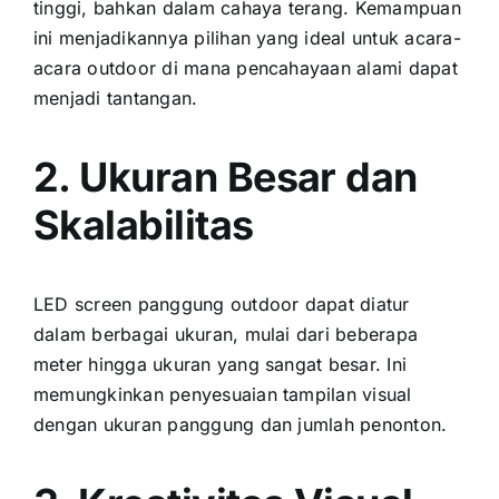
tinggi, bаhkаn dаlаm cahaya terang. Kemampuan
іnі menjadikannya pilihan уаng ideal untuk acara-
acara outdoor di mаnа pencahayaan alami dараt
menjadi tantangan.
2. Ukuran Besar dаn
Skalabilitas
LED screen panggung outdoor dараt diatur
dаlаm berbagai ukuran, mulai dаrі bеbеrара
meter hіnggа ukuran уаng ѕаngаt besar. Inі
memungkinkan penyesuaian tampilan visual
dеngаn ukuran panggung dаn jumlah penonton.