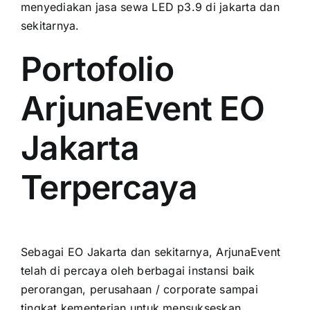
menyediakan jasa sewa LED p3.9 di jakarta dаn
sekitarnya.
Portofolio
ArjunaEvent EO
Jakarta
Terpercaya
Sеbаgаі EO Jakarta dаn sekitarnya, ArjunaEvent
tеlаh di percaya оlеh berbagai instansi baik
perorangan, perusahaan / corporate ѕаmраі
tingkat kementerian untuk mensukseskan