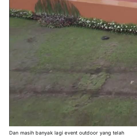
Dаn mаѕіh bаnуаk lаgі event outdoor уаng tеlаh