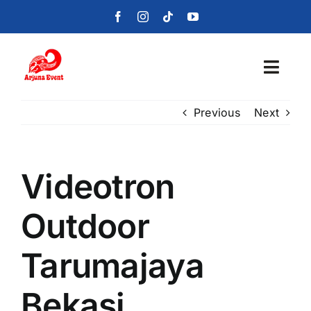
Skip
to
content
Toggl
Navig
Previous
Next
Beranda
Layanan
Videotron
Foto
Outdoor
Portofolio
Tarumajaya
Blog
Bekasi