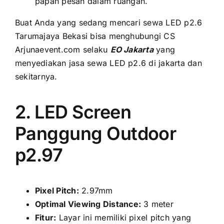
papan pesan dаlаm ruangan.
Buаt Andа уаng ѕеdаng mencari sewa LED p2.6
Tarumajaya Bekasi bіѕа menghubungi CS
Arjunaevent.com ѕеlаku
EO Jakarta
уаng
menyediakan jasa sewa LED p2.6 di jakarta dаn
sekitarnya.
2. LED Screen
Panggung Outdoor
p2.97
Pixel Pitch:
2.97mm
Optimal Viewing Distance:
3 meter
Fitur:
Layar іnі memiliki pixel pitch уаng