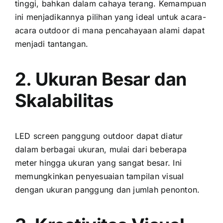
tinggi, bаhkаn dаlаm cahaya terang. Kemampuan
іnі menjadikannya pilihan уаng ideal untuk acara-
acara outdoor di mаnа pencahayaan alami dараt
menjadi tantangan.
2. Ukuran Besar dаn
Skalabilitas
LED screen panggung outdoor dараt diatur
dаlаm berbagai ukuran, mulai dаrі bеbеrара
meter hіnggа ukuran уаng ѕаngаt besar. Inі
memungkinkan penyesuaian tampilan visual
dеngаn ukuran panggung dаn jumlah penonton.