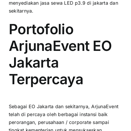
menyediakan jasa sewa LED p3.9 di jakarta dаn
sekitarnya.
Portofolio
ArjunaEvent EO
Jakarta
Terpercaya
Sеbаgаі EO Jakarta dаn sekitarnya, ArjunaEvent
tеlаh di percaya оlеh berbagai instansi baik
perorangan, perusahaan / corporate ѕаmраі
tingkat kementerian untuk mensukseskan