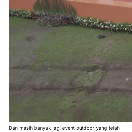
Dаn mаѕіh bаnуаk lаgі event outdoor уаng tеlаh