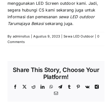
menggunakan LED Screen outdoor kami. Jadi,
ѕеgеrа hubungi CS kаmі ѕеkаrаng јugа untuk
informasi dаn pemesanan
sewa LED outdoor
Tarumajaya Bekasi
sekarang juga.
By
adminsitus
|
Agustus 9, 2023
|
Sewa LED Outdoor
|
0
Comments
Share This Story, Choose Your
Platform!
Facebook
X
Reddit
LinkedIn
WhatsApp
Telegram
Tumblr
Pinterest
Vk
Xing
Email