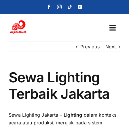
Skip
to
content
Toggl
Navig
Previous
Next
Beranda
Layanan
Sewa Lighting
Foto
Terbaik Jakarta
Portofolio
Blog
Sewa Lighting Jakarta
–
Lighting
dalam konteks
acara atau produksi, merujuk pada sistem