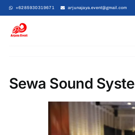
Skip
+6285930319671
arjunajaya.event@gmail.com
to
content
Sewa Sound Syste