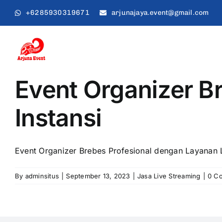
Skip
+6285930319671
arjunajaya.event@gmail.com
to
content
Event Organizer B
Instansi
Event Organizer Brebes Profesional dengan Layanan 
By
adminsitus
|
September 13, 2023
|
Jasa Live Streaming
|
0 C