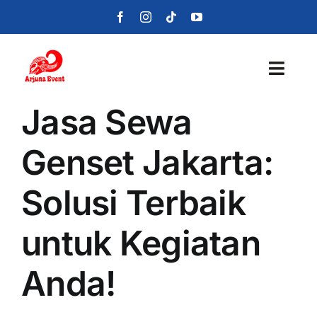
Skip
to
content
Toggl
Navig
Jasa Sewa
Beranda
Genset Jakarta:
Layanan
Solusi Terbaik
Foto
untuk Kegiatan
Portofolio
Anda!
Blog