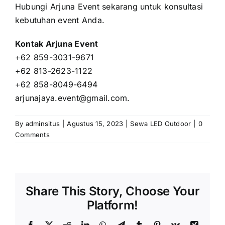
Hubungi Arjuna Event sekarang untuk konsultasi
kebutuhan event Anda.
Kontak Arjuna Event
+62 859-3031-9671
+62 813-2623-1122
+62 858-8049-6494
arjunajaya.event@gmail.com
.
By
adminsitus
|
Agustus 15, 2023
|
Sewa LED Outdoor
|
0
Comments
Share This Story, Choose Your
Platform!
Facebook
X
Reddit
LinkedIn
WhatsApp
Telegram
Tumblr
Pinterest
Vk
Xing