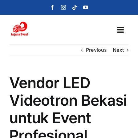
Skip
to
content
Toggl
Navig
Previous
Next
Beranda
Layanan
Vendor LED
Foto
Videotron Bekasi
Portofolio
untuk Event
Blog
Profesional