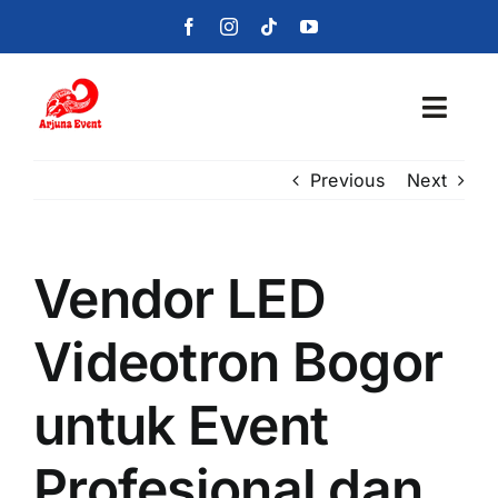
Skip
to
content
Toggl
Navig
Previous
Next
Beranda
Layanan
Vendor LED
Foto
Videotron Bogor
Portofolio
untuk Event
Blog
Profesional dan