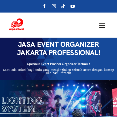
Skip
to
content
Toggl
Navig
JASA EVENT ORGANIZER
Beranda
JAKARTA PROFESSIONAL!
Layanan
Spesialis Event Planner Organizer Terbaik !
Kami ada solusi bagi anda yang menginginkan sebuah acara dengan konsep
dan hasil terbaik
Foto
Portofolio
Blog